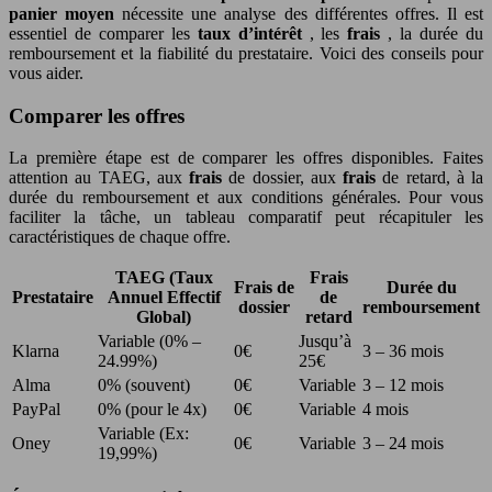
panier moyen
nécessite une analyse des différentes offres. Il est
essentiel de comparer les
taux d’intérêt
, les
frais
, la durée du
remboursement et la fiabilité du prestataire. Voici des conseils pour
vous aider.
Comparer les offres
La première étape est de comparer les offres disponibles. Faites
attention au TAEG, aux
frais
de dossier, aux
frais
de retard, à la
durée du remboursement et aux conditions générales. Pour vous
faciliter la tâche, un tableau comparatif peut récapituler les
caractéristiques de chaque offre.
TAEG (Taux
Frais
Frais de
Durée du
Prestataire
Annuel Effectif
de
dossier
remboursement
Global)
retard
Variable (0% –
Jusqu’à
Klarna
0€
3 – 36 mois
24.99%)
25€
Alma
0% (souvent)
0€
Variable
3 – 12 mois
PayPal
0% (pour le 4x)
0€
Variable
4 mois
Variable (Ex:
Oney
0€
Variable
3 – 24 mois
19,99%)