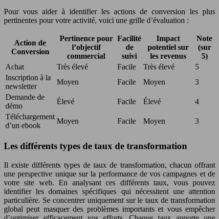
Pour vous aider à identifier les actions de conversion les plus
pertinentes pour votre activité, voici une grille d’évaluation :
Pertinence pour
Facilité
Impact
Note
Action de
l’objectif
de
potentiel sur
(sur
Conversion
commercial
suivi
les revenus
5)
Achat
Très élevé
Facile
Très élevé
5
Inscription à la
Moyen
Facile
Moyen
3
newsletter
Demande de
Élevé
Facile
Élevé
4
démo
Téléchargement
Moyen
Facile
Moyen
3
d’un ebook
Les différents types de taux de transformation
Il existe différents types de taux de transformation, chacun offrant
une perspective unique sur la performance de vos campagnes et de
votre site web. En analysant ces différents taux, vous pouvez
identifier les domaines spécifiques qui nécessitent une attention
particulière. Se concentrer uniquement sur le taux de transformation
global peut masquer des problèmes importants et vous empêcher
d’optimiser efficacement vos efforts. Chaque taux apporte une