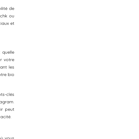
ilité de
echk ou
iaux et
 quelle
r votre
tant les
otre bio
ts-clés
tagram.
ir peut
acité.
où vous