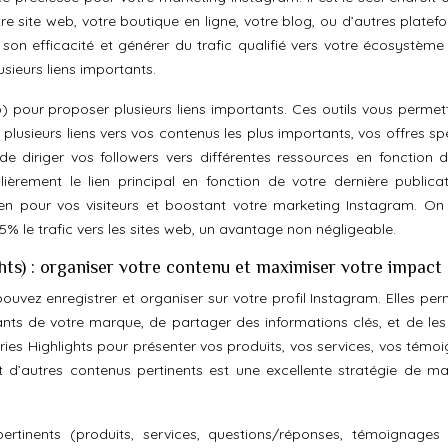
tre site web, votre boutique en ligne, votre blog, ou d’autres platefo
son efficacité et générer du trafic qualifié vers votre écosystème d
lusieurs liens importants.
k.Bio) pour proposer plusieurs liens importants. Ces outils vous perme
lusieurs liens vers vos contenus les plus importants, vos offres spé
e diriger vos followers vers différentes ressources en fonction d
lièrement le lien principal en fonction de votre dernière publica
ien pour vos visiteurs et boostant votre marketing Instagram. On
% le trafic vers les sites web, un avantage non négligeable.
ights) : organiser votre contenu et maximiser votre impact
ouvez enregistrer et organiser sur votre profil Instagram. Elles per
nts de votre marque, de partager des informations clés, et de les
tories Highlights pour présenter vos produits, vos services, vos tém
et d’autres contenus pertinents est une excellente stratégie de ma
rtinents (produits, services, questions/réponses, témoignages c