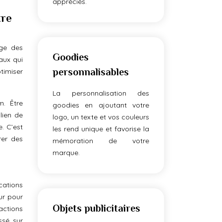
appréciés.
tre
age des
Goodies
aux qui
personnalisables
timiser
La personnalisation des
m. Être
goodies en ajoutant votre
lien de
logo, un texte et vos couleurs
. C’est
les rend unique et favorise la
rer des
mémoration de votre
marque.
cations
eur pour
Objets publicitaires
ractions
ssé sur