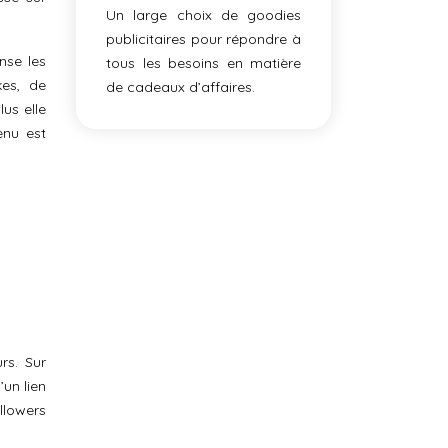
Un large choix de goodies
publicitaires pour répondre à
nse les
tous les besoins en matière
kes, de
de cadeaux d’affaires.
us elle
enu est
rs. Sur
’un lien
ollowers