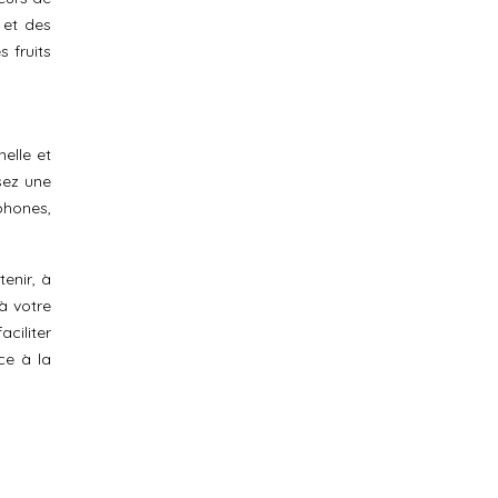
 et des
s fruits
nelle et
isez une
phones,
tenir, à
à votre
ciliter
ce à la