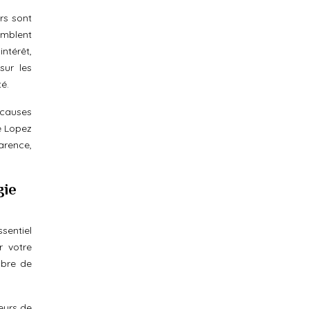
urs sont
emblent
ntérêt,
sur les
é.
 causes
e Lopez
arence,
gie
ssentiel
r votre
mbre de
teurs de