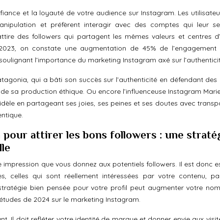
nfiance et la loyauté de votre audience sur Instagram. Les utilisate
anipulation et préfèrent interagir avec des comptes qui leur s
attire des followers qui partagent les mêmes valeurs et centres d’i
 2023, on constate une augmentation de 45% de l’engagement 
soulignant l’importance du marketing Instagram axé sur l’authenticit
agonia, qui a bâti son succès sur l’authenticité en défendant des
 de sa production éthique. Ou encore l’influenceuse Instagram Mari
dèle en partageant ses joies, ses peines et ses doutes avec transp
ntique.
 pour attirer les bons followers : une straté
lle
re impression que vous donnez aux potentiels followers. Il est donc e
es, celles qui sont réellement intéressées par votre contenu, pa
e stratégie bien pensée pour votre profil peut augmenter votre no
études de 2024 sur le marketing Instagram.
ant. Il doit refléter votre identité de marque et donner envie aux visi