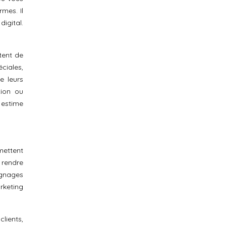
rmes. Il
igital.
ttent de
ciales,
e leurs
tion ou
 estime
mettent
 rendre
oignages
rketing
lients,