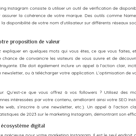
g Instagram consiste à utiliser un outil de vérification de disponib
our assurer la cohérence de votre marque. Des outils comme Nam
 disponibilité de votre nom d’utilisateur sur différents réseaux soc
otre proposition de valeur
 expliquer en quelques mots qui vous êtes, ce que vous faites, et
e chance de convaincre les visiteurs de vous suivre et de découvri
trayante. Elle doit également inclure un appel à l’action clair, inci
otre newsletter, ou à télécharger votre application. L’optimisation de v
eur. Qu’est-ce que vous offrez à vos followers ? Utilisez des mo
sonnes intéressées par votre contenu, améliorant ainsi votre SEO Ins
ite web, s’inscrire à une newsletter, etc.). Un appel à l’action cla
atistiques de 2023 sur le marketing Instagram, démontrant son effic
e écosystème digital
e précieuse pour votre marketing Instagram. Il est le seul endroit 