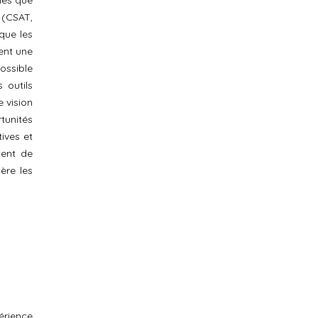
les que
 (CSAT,
que les
rent une
ossible
 outils
 vision
tunités
ives et
tent de
ère les
périence