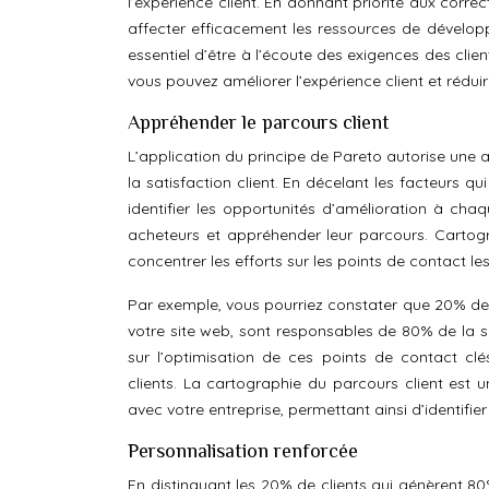
l’expérience client. En donnant priorité aux corre
affecter efficacement les ressources de développe
essentiel d’être à l’écoute des exigences des clie
vous pouvez améliorer l’expérience client et réduir
Appréhender le parcours client
L’application du principe de Pareto autorise une a
la satisfaction client. En décelant les facteurs q
identifier les opportunités d’amélioration à cha
acheteurs et appréhender leur parcours. Cartogra
concentrer les efforts sur les points de contact le
Par exemple, vous pourriez constater que 20% des
votre site web, sont responsables de 80% de la sat
sur l’optimisation de ces points de contact cl
clients. La cartographie du parcours client est u
avec votre entreprise, permettant ainsi d’identifier
Personnalisation renforcée
En distinguant les 20% de clients qui génèrent 8