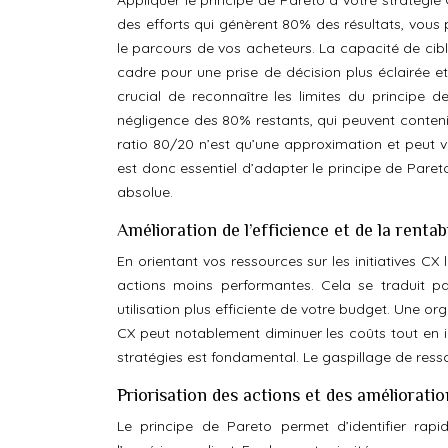
Appliquer le principe de Pareto à votre stratégie
des efforts qui génèrent 80% des résultats, vous p
le parcours de vos acheteurs. La capacité de cible
cadre pour une prise de décision plus éclairée et
crucial de reconnaître les limites du principe
négligence des 80% restants, qui peuvent contenir
ratio 80/20 n’est qu’une approximation et peut va
est donc essentiel d’adapter le principe de Paret
absolue.
Amélioration de l’efficience et de la rentabi
En orientant vos ressources sur les initiatives CX 
actions moins performantes. Cela se traduit pa
utilisation plus efficiente de votre budget. Une o
CX peut notablement diminuer les coûts tout en int
stratégies est fondamental. Le gaspillage de ress
Priorisation des actions et des amélioratio
Le principe de Pareto permet d’identifier rap