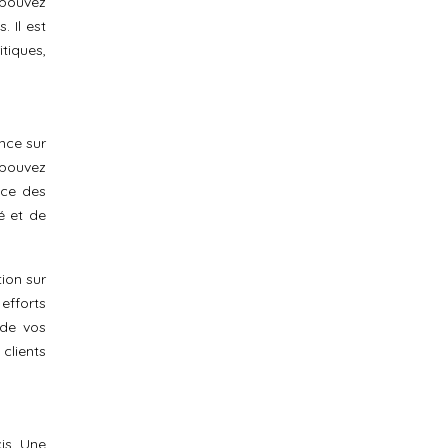
s pouvez
 Il est
itiques,
nce sur
s pouvez
ace des
é et de
ion sur
efforts
 de vos
clients
is. Une