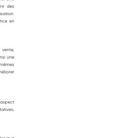
rir des
sation.
ence en
 vente,
insi une
s mêmes
méliorer
’aspect
atives,