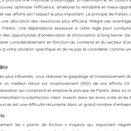
 CX procure une multitude d’avantages. En identifiant et en ciblant 
ouvez optimiser l’efficience, améliorer la rentabilité et mieux appr
r ses efforts est l’aspect le plus important. Le principe de Pareto 
 une allocation des ressources plus efficace. Malgré ses avantages,
 de Pareto. Une dépendance excessive à cette règle peut conduir
 des opportunités d’amélioration et d’innovation à long terme. De p
rier considérablement en fonction du contexte et du secteur d’activ
o à votre situation spécifique et de ne pas le considérer comme une
lité
les plus influentes, vous réduisez le gaspillage et l’investissement 
r un meilleur retour sur investissement (ROI) de vos efforts CX
rganisation qui comprend et emploie le principe de Pareto dans sa st
ensifiant la satisfaction client. Investir dans les bons outils et le
ources est une difficulté récurrente dans un grand nombre d’entrepri
ns
idement les « points de friction » majeurs qui impactent négat