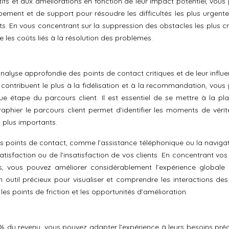
ctifs et aux améliorations en fonction de leur impact potentiel, vou
ment et de support pour résoudre les difficultés les plus urgentes.
nts. En vous concentrant sur la suppression des obstacles les plus cr
e les coûts liés à la résolution des problèmes.
nalyse approfondie des points de contact critiques et de leur influe
ui contribuent le plus à la fidélisation et à la recommandation, vou
que étape du parcours client. Il est essentiel de se mettre à la pl
phier le parcours client permet d’identifier les moments de vérit
s plus importants.
 points de contact, comme l’assistance téléphonique ou la navigat
isfaction ou de l’insatisfaction de vos clients. En concentrant vos 
és, vous pouvez améliorer considérablement l’expérience globale
n outil précieux pour visualiser et comprendre les interactions des 
 les points de friction et les opportunités d’amélioration.
0% du revenu, vous pouvez adapter l’expérience à leurs besoins préc