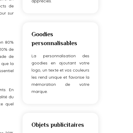
appréciés.
ects de
our sur
Goodies
ron 80%
personnalisables
 20% de
La personnalisation des
iade de
goodies en ajoutant votre
 que la
logo, un texte et vos couleurs
sentiel
les rend unique et favorise la
mémoration de votre
nts. En
marque.
lité du
te quel
Objets publicitaires