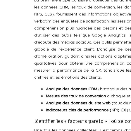
La première étape consiste à collecter des données
les données CRM, les taux de conversion, les do
NPS, CES), fournissent des informations objective
verbatim des enquêtes de satisfaction, les sessions
compréhension plus nuancée des besoins et des a
d’utiliser des outils tels que Google Analytics, 
d’écoute des médias sociaux. Ces outils permettent
globale de l’expérience client. L’analyse de ce
d’amélioration, guidant ainsi les actions d’optim
qualitatives pour obtenir une compréhension co
mesurer la performance de la CX, tandis que les
chiffres et les émotions des clients.
Analyse des données CRM
(historique des ac
Mesure des taux de conversion
à chaque ét
Analyse des données du site web
(taux de 
Indicateurs clés de performance (KPI) CX
(C
Identifier les « facteurs pareto » : où se c
Une fois les données collectées, il est temps d’id