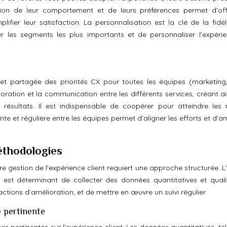
ion de leur comportement et de leurs préférences permet d’off
ifier leur satisfaction. La personnalisation est la clé de la fidéli
er les segments les plus importants et de personnaliser l’expéri
 et partagée des priorités CX pour toutes les équipes (marketing,
laboration et la communication entre les différents services, créant a
es résultats. Il est indispensable de coopérer pour atteindre le
e et régulière entre les équipes permet d’aligner les efforts et d’a
éthodologies
 gestion de l’expérience client requiert une approche structurée. L
l est déterminant de collecter des données quantitatives et qualit
s actions d’amélioration, et de mettre en œuvre un suivi régulier.
e pertinente