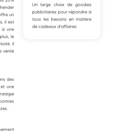
les 20%
Un large choix de goodies
éhender
publicitaires pour répondre à
offre un
tous les besoins en matière
 il est
de cadeaux d’affaires.
e à une
lus, le
ité. Il
 vérité
dans des
 et une
ratégie
s bonnes
ses.
ivement