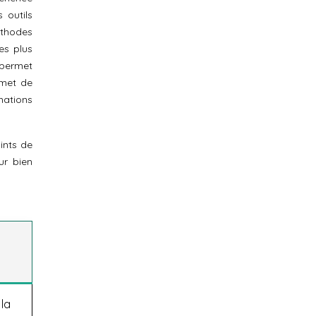
 outils
éthodes
es plus
 permet
ermet de
mations
ints de
ur bien
 la