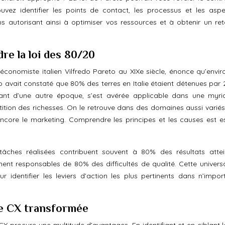
vez identifier les points de contact, les processus et les asp
vous autorisant ainsi à optimiser vos ressources et à obtenir un ret
re la loi des 80/20
l’économiste italien Vilfredo Pareto au XIXe siècle, énonce qu’envi
 avait constaté que 80% des terres en Italie étaient détenues par
tant d’une autre époque, s’est avérée applicable dans une myr
tition des richesses. On le retrouve dans des domaines aussi variés
encore le marketing. Comprendre les principes et les causes est es
ches réalisées contribuent souvent à 80% des résultats attei
nt responsables de 80% des difficultés de qualité. Cette universa
r identifier les leviers d’action les plus pertinents dans n’impor
e CX transformée