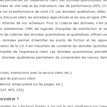
 pertinentes sur l’expérience client. Les données quantitatives, tel
nnées du site web et les indicateurs clés de performance (KPI) CX
s sur la performance de votre CX. Les données qualitatives, telles 
 d’écoute client, les entretiens approfondis et les avis en ligne, off
ttentes de vos acheteurs. Pour la collecte des données, il est p
les plateformes CRM, les logiciels d’enquête de satisfaction et les
 de collecter des données quantitatives et qualitatives, offrant une
s données permet d’identifier les points de friction et les oppor
isation de la CX. Il est important de combiner les données quantitat
mplète de l’expérience client. Les données quantitatives permet
 données qualitatives permettent de comprendre les raisons derri
hats, interactions avec le service client, etc.).
ape du parcours client.
rebond, temps passé sur les pages, etc.).
SAT, NPS, CES).
oncentrer ?
entifier les « facteurs Pareto » qui ont le plus d’influence sur l’ex