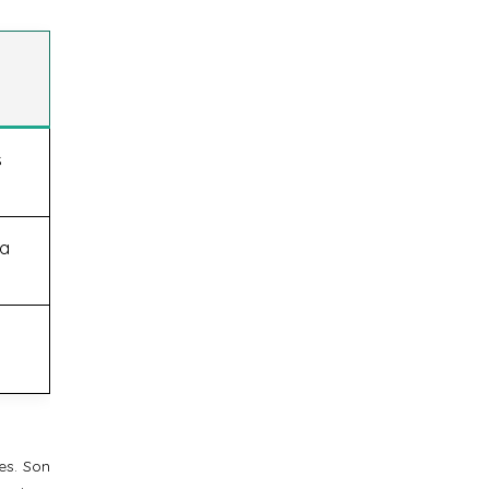
s
la
es. Son