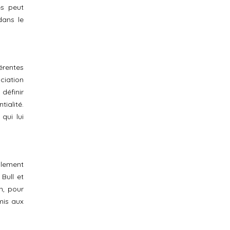
es peut
dans le
érentes
ociation
définir
ialité.
qui lui
alement
Bull et
n, pour
mis aux