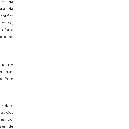
s ou de
tiel de
ntifier
xemple,
n forte
pproche
ttent à
 du BDM
x. Pour
 explore
ts. Ces
ues qui
sein de