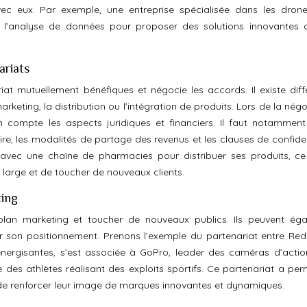
ec eux. Par exemple, une entreprise spécialisée dans les dron
s l’analyse de données pour proposer des solutions innovantes 
ariats
t mutuellement bénéfiques et négocie les accords. Il existe diff
rketing, la distribution ou l’intégration de produits. Lors de la nég
n compte les aspects juridiques et financiers. Il faut notamment 
re, les modalités de partage des revenus et les clauses de confident
avec une chaîne de pharmacies pour distribuer ses produits, ce 
 large et de toucher de nouveaux clients.
ting
 plan marketing et toucher de nouveaux publics. Ils peuvent ég
orer son positionnement. Prenons l’exemple du partenariat entre Red 
énergisantes, s’est associée à GoPro, leader des caméras d’actio
des athlètes réalisant des exploits sportifs. Ce partenariat a per
 de renforcer leur image de marques innovantes et dynamiques.