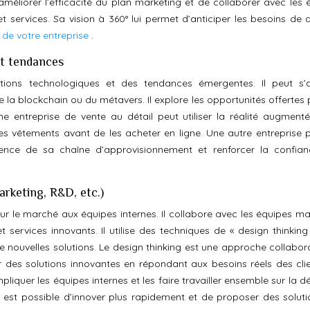
améliorer l’efficacité du plan marketing et de collaborer avec les 
 services. Sa vision à 360° lui permet d’anticiper les besoins de 
n de votre entreprise
.
et tendances
tions technologiques et des tendances émergentes. Il peut s’
, de la blockchain ou du métavers. Il explore les opportunités offertes
e entreprise de vente au détail peut utiliser la réalité augment
des vêtements avant de les acheter en ligne. Une autre entreprise p
arence de sa chaîne d’approvisionnement et renforcer la confia
arketing, R&D, etc.)
ur le marché aux équipes internes. Il collabore avec les équipes ma
ervices innovants. Il utilise des techniques de « design thinking
de nouvelles solutions. Le design thinking est une approche collabor
er des solutions innovantes en répondant aux besoins réels des clie
iquer les équipes internes et les faire travailler ensemble sur la dé
 il est possible d’innover plus rapidement et de proposer des soluti