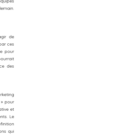
équipes
demain.
agir de
 par ces
ée pour
ourrait
nce des
rketing
 » pour
ative et
nts. Le
finition
ons qui