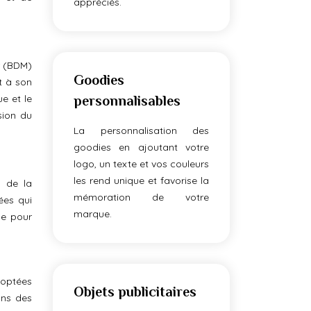
appréciés.
r (BDM)
Goodies
t à son
e et le
personnalisables
sion du
La personnalisation des
goodies en ajoutant votre
logo, un texte et vos couleurs
les rend unique et favorise la
s de la
mémoration de votre
tées qui
marque.
le pour
doptées
Objets publicitaires
ons des