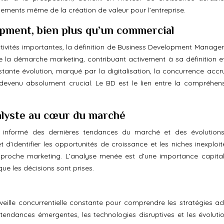
ements même de la création de valeur pour l’entreprise.
opment, bien plus qu’un commercial
activités importantes, la définition de Business Development Manage
e la démarche marketing, contribuant activement à sa définition e
nte évolution, marqué par la digitalisation, la concurrence accru
 devenu absolument crucial. Le BD est le lien entre la compréhen
alyste au cœur du marché
t informé des dernières tendances du marché et des évolution
t d’identifier les opportunités de croissance et les niches inexploi
l’approche marketing. L’analyse menée est d’une importance capita
 que les décisions sont prises.
eille concurrentielle constante pour comprendre les stratégies a
 tendances émergentes, les technologies disruptives et les évoluti