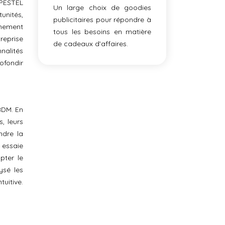
 PESTEL
Un large choix de goodies
unités,
publicitaires pour répondre à
onnement
tous les besoins en matière
reprise
de cadeaux d’affaires.
nalités
ofondir
 BDM. En
, leurs
ndre la
 essaie
pter le
ysé les
tuitive.