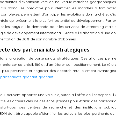
opportunités d’expansion vers de nouveaux marchés géographique
utils d’analyse prédictive pour identifier les marchés à fort poten
 complexes, permettent d’anticiper les évolutions du marché et d’ide
tèle qui présentent le plus fort potentiel de développement. Par e
ifier les pays où la demande pour les services de streaming était e
tégie de développement international. Grace à l’élaboration d’une a
ugmentation de 30% de son nombre d’abonnés.
ecte des partenariats stratégiques
ans la création de partenariats stratégiques. Ces alliances perme
renforcer sa crédibilité et d’améliorer son positionnement. Le rôle
 les plus pertinents et négocier des accords mutuellement avantageu
 partenariats gagnant-gagnant
.
ui peuvent apporter une valeur ajoutée à l’offre de l’entreprise. Il
ifie les acteurs clés de ces écosystèmes pour établir des partenaria
tart-ups, des centres de recherche et des institutions publiq
M doit être capable d’identifier les acteurs les plus pertinents au 