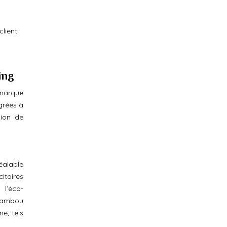
lient.
ing
 marque
égrées à
tion de
éalable
itaires
 l’éco-
 bambou
e, tels