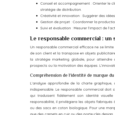
Conseil et accompagnement : Orienter le cl
stratégie de distribution.
Créativité et innovation : Suggérer des idée
Gestion de projet : Coordonner la production,
Suivi et évaluation : Mesurer l’impact de l’a
Le responsable commercial : un s
Un responsable commercial efficace ne se limite 
de son client et la transpose en objets publicitair
la stratégie marketing globale, pour atteindre d
prospects ou la motivation des équipes. L’innovat
Compréhension de l’identité de marque du 
L’analyse approfondie de la charte graphique, d
indispensable. Le responsable commercial doit s
qui traduisent fidèlement son identité visue
responsabilité, il privilégiera les objets fabriq
ou des sacs en coton biologique. Pour une marqu
que des carnets en cuir ou des porte-clés design.