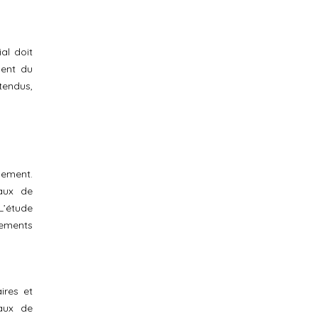
al doit
ment du
tendus,
ssement.
taux de
 L’étude
tements
ires et
taux de