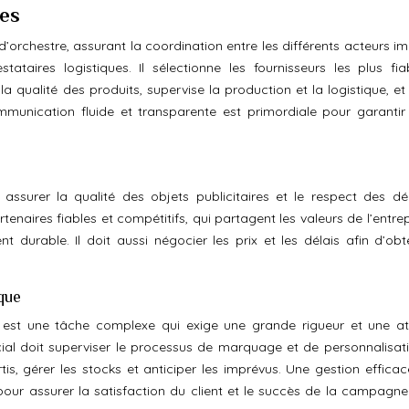
res
’orchestre, assurant la coordination entre les différents acteurs im
stataires logistiques. Il sélectionne les fournisseurs les plus fia
à la qualité des produits, supervise la production et la logistique, et 
mmunication fluide et transparente est primordiale pour garantir
assurer la qualité des objets publicitaires et le respect des dél
naires fiables et compétitifs, qui partagent les valeurs de l’entrep
 durable. Il doit aussi négocier les prix et les délais afin d’obte
ique
e est une tâche complexe qui exige une grande rigueur et une at
cial doit superviser le processus de marquage et de personnalisat
artis, gérer les stocks et anticiper les imprévus. Une gestion effica
 pour assurer la satisfaction du client et le succès de la campagne