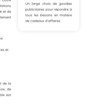
. Outre
Un large choix de goodies
lations
publicitaires pour répondre à
té et de
tous les besoins en matière
alement
de cadeaux d’affaires.
se
ces et
t de la
hoix, de
ôle est