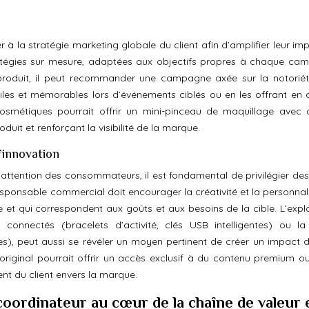
er à la stratégie marketing globale du client afin d’amplifier leur im
atégies sur mesure, adaptées aux objectifs propres à chaque ca
roduit, il peut recommander une campagne axée sur la notoriét
tiles et mémorables lors d’événements ciblés ou en les offrant en
cosmétiques pourrait offrir un mini-pinceau de maquillage avec
oduit et renforçant la visibilité de la marque.
l’innovation
l’attention des consommateurs, il est fondamental de privilégier des
responsable commercial doit encourager la créativité et la personnal
e et qui correspondent aux goûts et aux besoins de la cible. L’explo
onnectés (bracelets d’activité, clés USB intelligentes) ou la 
ues), peut aussi se révéler un moyen pertinent de créer un impact d
original pourrait offrir un accès exclusif à du contenu premium o
nt du client envers la marque.
oordinateur au cœur de la chaîne de valeur 