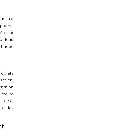
pact. Le
mpagne.
é et la
 cadeau
 chaque
 objets
isation,
itation
réalité
urable.
u à des
et