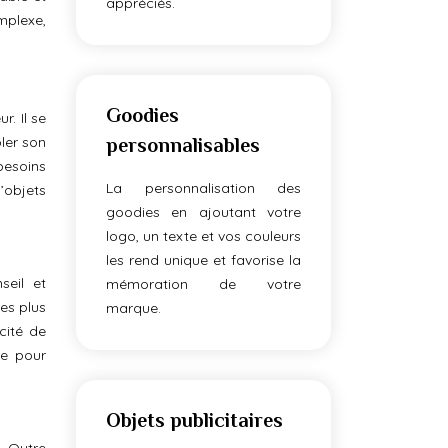
appréciés.
mplexe,
Goodies
. Il se
ler son
personnalisables
besoins
La personnalisation des
’objets
goodies en ajoutant votre
logo, un texte et vos couleurs
les rend unique et favorise la
seil et
mémoration de votre
es plus
marque.
cité de
te pour
Objets publicitaires