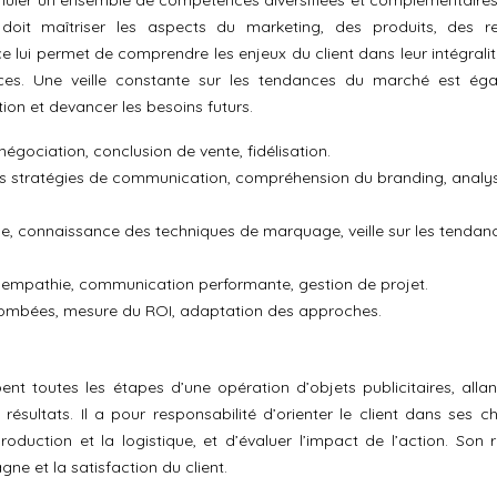
umuler un ensemble de compétences diversifiées et complémentaires
doit maîtriser les aspects du marketing, des produits, des re
ce lui permet de comprendre les enjeux du client dans leur intégrali
caces. Une veille constante sur les tendances du marché est ég
ion et devancer les besoins futurs.
négociation, conclusion de vente, fidélisation.
 stratégies de communication, compréhension du branding, analy
ue, connaissance des techniques de marquage, veille sur les tendan
, empathie, communication performante, gestion de projet.
tombées, mesure du ROI, adaptation des approches.
t toutes les étapes d’une opération d’objets publicitaires, allan
 résultats. Il a pour responsabilité d’orienter le client dans ses c
roduction et la logistique, et d’évaluer l’impact de l’action. Son r
e et la satisfaction du client.