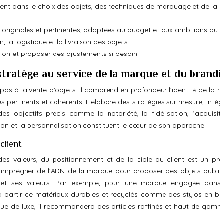
ient dans le choix des objets, des techniques de marquage et de la
s originales et pertinentes, adaptées au budget et aux ambitions du c
 la logistique et la livraison des objets.
ction et proposer des ajustements si besoin.
tratège au service de la marque et du brand
pas à la vente d’objets. Il comprend en profondeur l’identité de la
es pertinents et cohérents. Il élabore des stratégies sur mesure, int
es objectifs précis comme la notoriété, la fidélisation, l’acquisi
ion et la personnalisation constituent le cœur de son approche.
client
es valeurs, du positionnement et de la cible du client est un pr
’imprégner de l’ADN de la marque pour proposer des objets public
lle et ses valeurs. Par exemple, pour une marque engagée dans
ués à partir de matériaux durables et recyclés, comme des stylos en
e de luxe, il recommandera des articles raffinés et haut de gamm