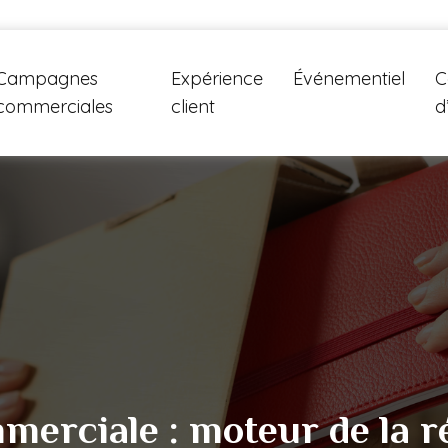
Campagnes
Expérience
Événementiel
C
commerciales
client
d
erciale : moteur de la ré