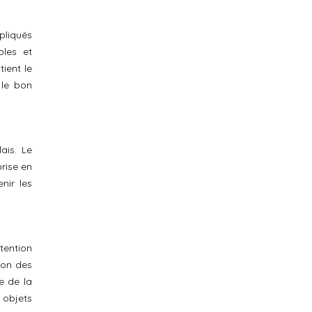
pliqués
bles et
tient le
 le bon
ais. Le
rise en
nir les
tention
ion des
ce de la
 objets