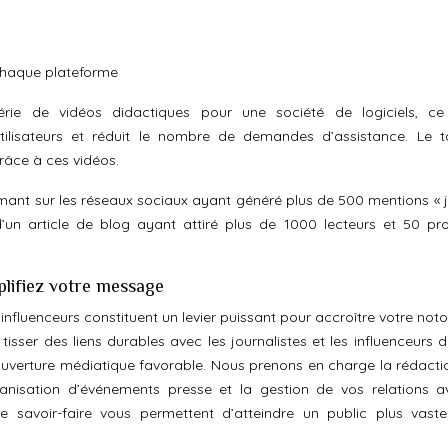
chaque plateforme
ie de vidéos didactiques pour une société de logiciels, ce
tilisateurs et réduit le nombre de demandes d’assistance. Le 
râce à ces vidéos.
mant sur les réseaux sociaux ayant généré plus de 500 mentions « j
’un article de blog ayant attiré plus de 1000 lecteurs et 50 pr
plifiez votre message
 influenceurs constituent un levier puissant pour accroître votre noto
sser des liens durables avec les journalistes et les influenceurs d
couverture médiatique favorable. Nous prenons en charge la rédactio
anisation d’événements presse et la gestion de vos relations a
e savoir-faire vous permettent d’atteindre un public plus vast