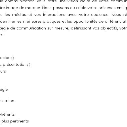
 de communication vous offre une vision claire de votre commun
otre image de marque. Nous passons au crible votre présence en lig
c les médias et vos interactions avec votre audience. Nous ré
ntifier les meilleures pratiques et les opportunités de différenciat
gie de communication sur mesure, définissant vos objectifs, votre
s.
sociaux)
, présentations)
eurs
égie:
nication
ohérents
plus pertinents