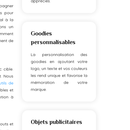
appréciés.
mpagner
es pour
al à la
rons un
Goodies
comment
ment de
personnalisables
La personnalisation des
goodies en ajoutant votre
logo, un texte et vos couleurs
 cible.
les rend unique et favorise la
t. Nous
mémoration de votre
utils de
marque.
ibles et
ption à
Objets publicitaires
outs et