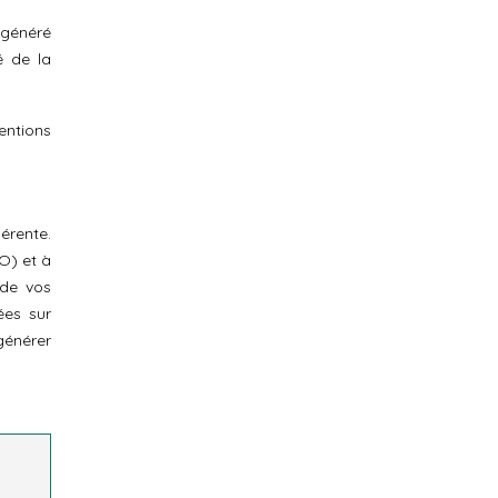
 généré
é de la
entions
érente.
EO) et à
 de vos
ées sur
générer