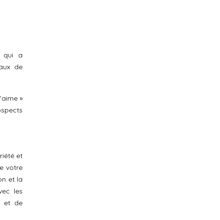
 qui a
taux de
’aime »
ospects
riété et
e votre
n et la
vec les
e et de