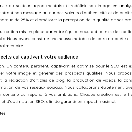
ise du secteur agroalimentaire à redéfinir son image en analy
trant son message autour des valeurs d’authenticité et de qualité
marque de 25% et d’améliorer la perception de la qualité de ses prod
unication mis en place par votre équipe nous ont permis de clarifie
lic. Nous avons constaté une hausse notable de notre notoriété et
oalimentaire.
écits qui captivent votre audience
. Un contenu pertinent, captivant et optimisé pour le SEO est es
lider votre image et générer des prospects qualifiés. Nous propo
 la rédaction d’articles de blog, la production de vidéos, la con
animation de vos réseaux sociaux. Nous collaborons étroitement av
 contenu qui répond à vos ambitions. Chaque création est le fru
 et d’optimisation SEO, afin de garantir un impact maximal.
tes: