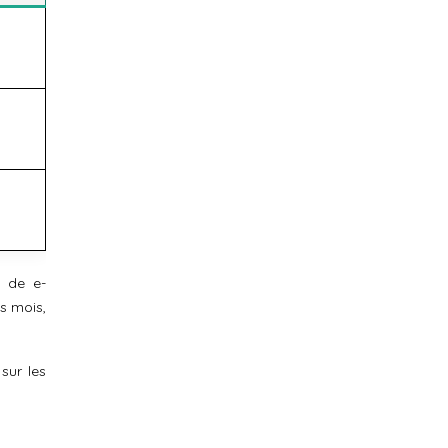
e de e-
s mois,
sur les