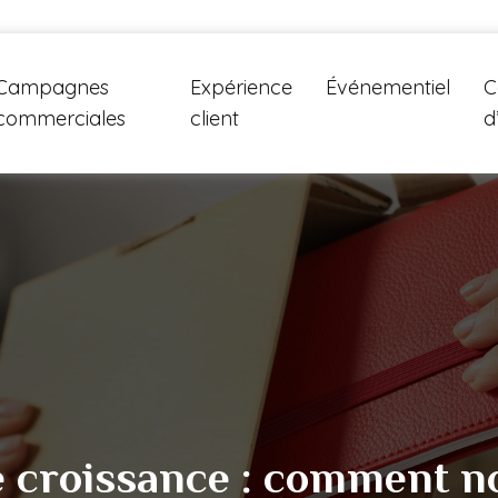
Campagnes
Expérience
Événementiel
C
commerciales
client
d
e croissance : comment no