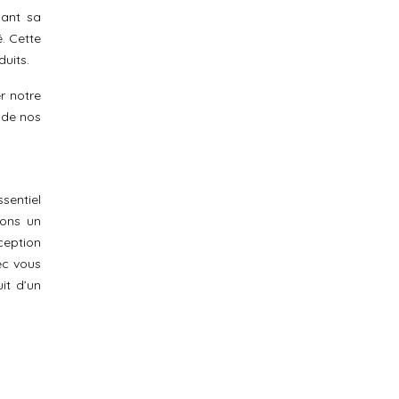
sant sa
. Cette
uits.
r notre
 de nos
sentiel
sons un
ception
ec vous
it d’un