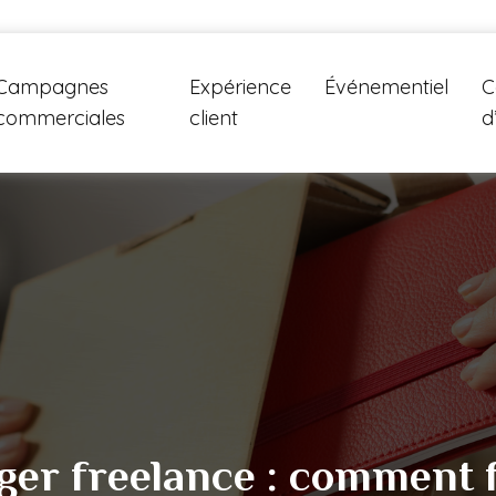
Campagnes
Expérience
Événementiel
C
commerciales
client
d
r freelance : comment fi