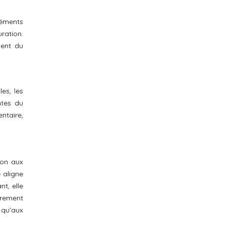
léments
ration.
ment du
les, les
ntes du
ntaire,
ion aux
 aligne
t, elle
èrement
 qu’aux