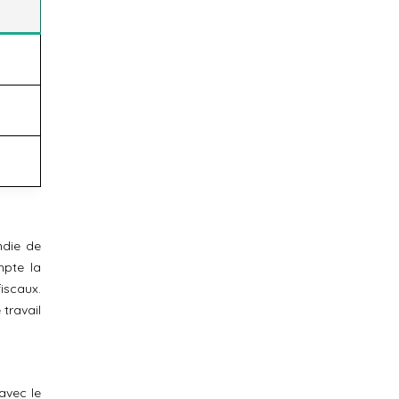
ndie de
mpte la
iscaux.
travail
avec le