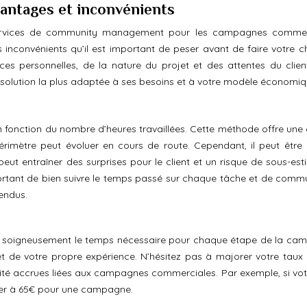
vantages et inconvénients
s services de community management pour les campagnes commer
convénients qu’il est important de peser avant de faire votre ch
 personnelles, de la nature du projet et des attentes du client.
la solution la plus adaptée à ses besoins et à votre modèle économiq
en fonction du nombre d’heures travaillées. Cette méthode offre une
périmètre peut évoluer en cours de route. Cependant, il peut être di
peut entraîner des surprises pour le client et un risque de sous-est
portant de bien suivre le temps passé sur chaque tâche et de comm
tendus.
imez soigneusement le temps nécessaire pour chaque étape de la ca
 de votre propre expérience. N’hésitez pas à majorer votre taux 
bilité accrues liées aux campagnes commerciales. Par exemple, si vot
orer à 65€ pour une campagne.