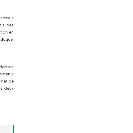
ocessus
cis des
tion en
 duquel
adaptée
ontenu,
rmet de
es deux