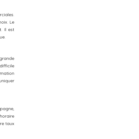
ciales.
oix. Le
 Il est
ue.
 grande
fficile
imation
uniquer
mpagne,
horaire
re taux