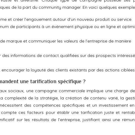
aste et diversifié. Chaque type de campagne possède ses p
iques de la part du community manager. En voici quelques exemple
asme et créer l’engouement autour d’un nouveau produit ou service.
imum de participants à un événement physique ou en ligne et optimi
 de marque et communiquer les valeurs de l’entreprise de manière
r des informations de contact qualifiées sur des prospects intéress
ncourager la loyauté des clients existants par des actions ciblées
ndent une tarification spécifique ?
eaux sociaux, une campagne commerciale implique une charge de 
a complexité de la stratégie, la création de contenu varié, la gest
ng nécessitent des compétences spécifiques et un investissement e
compte ces facteurs pour établir une tarification juste et rentab
catif sur les résultats de l’entreprise, justifiant ainsi une rémun