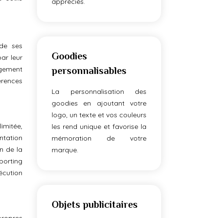
appréciés.
de ses
Goodies
ar leur
agement
personnalisables
érences
La personnalisation des
goodies en ajoutant votre
logo, un texte et vos couleurs
imitée,
les rend unique et favorise la
ntation
mémoration de votre
on de la
marque.
eporting
écution
Objets publicitaires