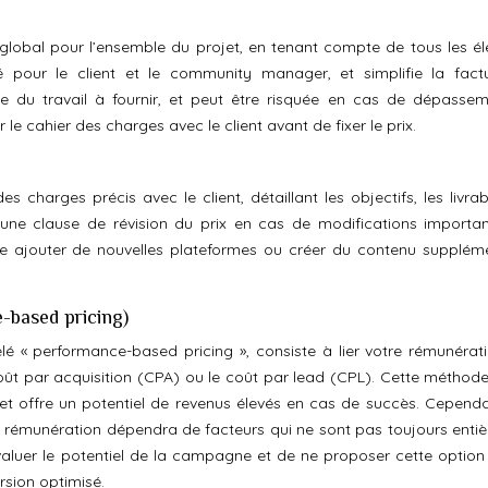
 global pour l’ensemble du projet, en tenant compte de tous les é
té pour le client et le community manager, et simplifie la factu
se du travail à fournir, et peut être risquée en cas de dépasse
ir le cahier des charges avec le client avant de fixer le prix.
s charges précis avec le client, détaillant les objectifs, les livrab
z une clause de révision du prix en cas de modifications importa
haite ajouter de nouvelles plateformes ou créer du contenu suppléme
e-based pricing)
elé « performance-based pricing », consiste à lier votre rémunérat
oût par acquisition (CPA) ou le coût par lead (CPL). Cette méthode
et offre un potentiel de revenus élevés en cas de succès. Cependan
e rémunération dépendra de facteurs qui ne sont pas toujours enti
 évaluer le potentiel de la campagne et de ne proposer cette option
rsion optimisé.