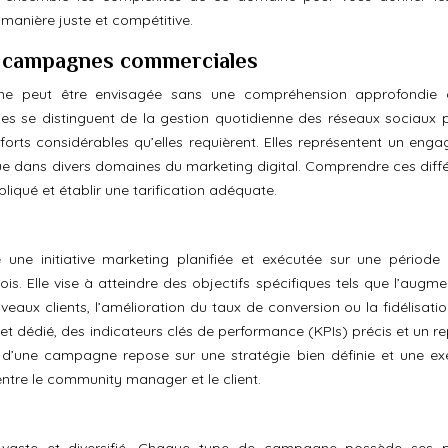
manière juste et compétitive.
s campagnes commerciales
 ne peut être envisagée sans une compréhension approfondie 
es se distinguent de la gestion quotidienne des réseaux sociaux p
efforts considérables qu’elles requièrent. Elles représentent un eng
ue dans divers domaines du marketing digital. Comprendre ces diff
pliqué et établir une tarification adéquate.
 initiative marketing planifiée et exécutée sur une période l
 Elle vise à atteindre des objectifs spécifiques tels que l’augme
veaux clients, l’amélioration du taux de conversion ou la fidélisati
dget dédié, des indicateurs clés de performance (KPIs) précis et un r
te d’une campagne repose sur une stratégie bien définie et une ex
entre le community manager et le client.