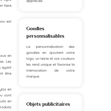
appréciés.
en faire
bou est
Goodies
personnalisables
La personnalisation des
goodies en ajoutant votre
ssus en
logo, un texte et vos couleurs
as. Les
les rend unique et favorise la
s ayant
mémoration de votre
nt être
marque.
tylos en
ou sont
uits en
Objets publicitaires
roduits