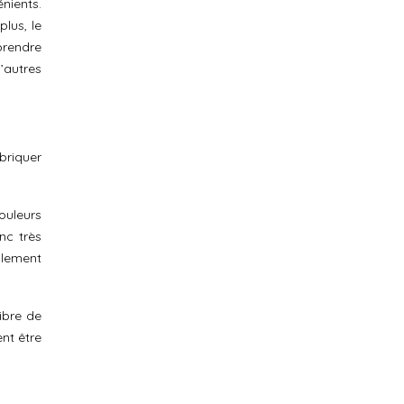
nients.
plus, le
prendre
’autres
briquer
ouleurs
nc très
llement
ibre de
nt être