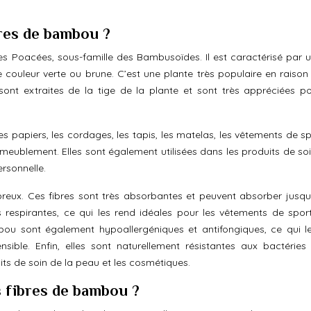
bres de bambou ?
s Poacées, sous-famille des Bambusoïdes. Il est caractérisé par u
de couleur verte ou brune. C’est une plante très populaire en raison
ont extraites de la tige de la plante et sont très appréciées po
les papiers, les cordages, les tapis, les matelas, les vêtements de sp
d’ameublement. Elles sont également utilisées dans les produits de so
rsonnelle.
ux. Ces fibres sont très absorbantes et peuvent absorber jusqu’
s respirantes, ce qui les rend idéales pour les vêtements de sport
bou sont également hypoallergéniques et antifongiques, ce qui l
ible. Enfin, elles sont naturellement résistantes aux bactéries
uits de soin de la peau et les cosmétiques.
s fibres de bambou ?