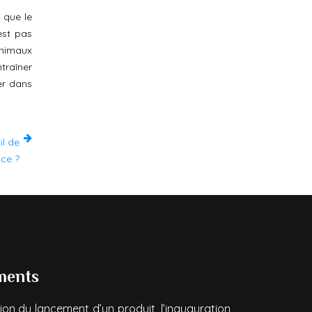
r que le
est pas
animaux
traîner
ver dans
il de
ace ?
ments
ion du lancement d’un produit, l’inauguration