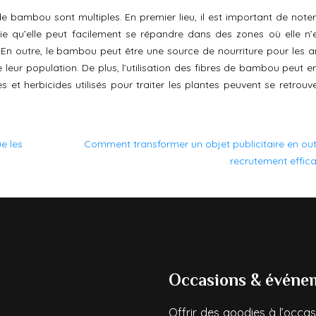
 de bambou sont multiples. En premier lieu, il est important de note
fie qu’elle peut facilement se répandre dans des zones où elle n’
. En outre, le bambou peut être une source de nourriture pour les 
leur population. De plus, l’utilisation des fibres de bambou peut en
des et herbicides utilisés pour traiter les plantes peuvent se retrou
ue les
Comment transformer un objet publicitaire en out
recrutement effic
Occasions & événe
Offrir des goodies à l’occas